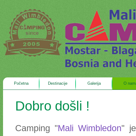
Početna
Destinacije
Galerija
O nam
Dobro došli !
Camping "
Mali Wimbledon
" j