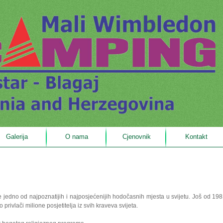
Galerija
O nama
Cjenovnik
Kontakt
jedno od najpoznatijih i najposjećenijih hodočasnih mjesta u svijetu. Još od 198
privlači milione posjetitelja iz svih kraveva svijeta.