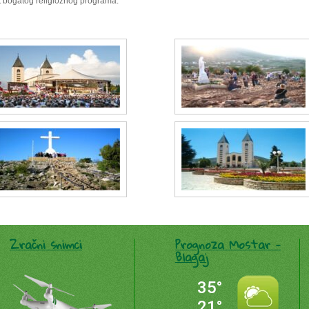
 bogatog religioznog programa.
Zračni snimci
Prognoza Mostar -
Blagaj