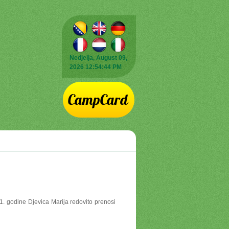
Nedjelja, August 09,
2026 12:54:44 PM
1. godine Djevica Marija redovito prenosi