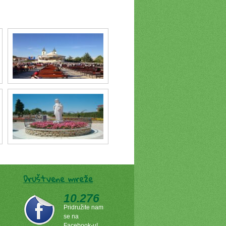
Društvene mreže
10.276
Pridružite nam
se na
Facebook-u!