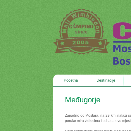
Početna
Destinacije
Međugorje
Zapadno od Mostara, na 29 km, nalazi se 
poruke mira vidiocima i od tada ovo mjesto 