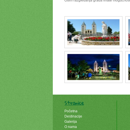
Osim razgledanja grada imate mogućnost
Stranice
Početna
Destinacije
Galerija
O nama